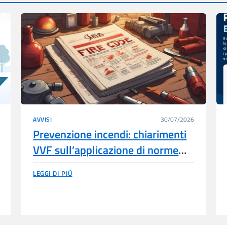
AVVISI
30/07/2026
Prevenzione incendi: chiarimenti
VVF sull’applicazione di norme
tecniche estere (Par. G.2.7 del
LEGGI DI PIÙ
Codice)