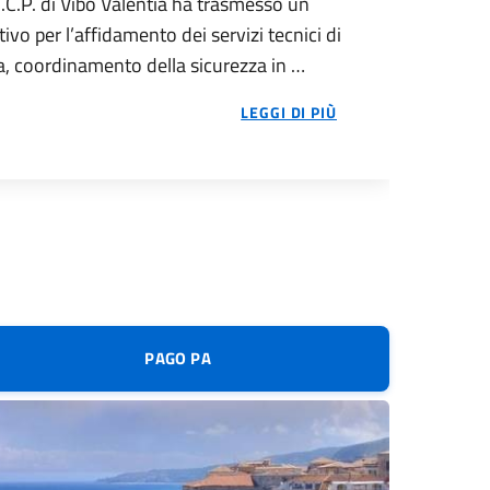
.C.P. di Vibo Valentia ha trasmesso un
ivo per l’affidamento dei servizi tecnici di
a, coordinamento della sicurezza in …
LA CASA CIRCON
LEGGI DI PIÙ
PAGO PA