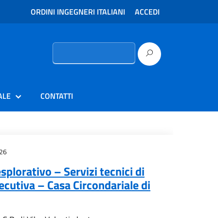
ORDINI INGEGNERI ITALIANI
ACCEDI
Ricerca
per:
ALE
CONTATTI
26
splorativo – Servizi tecnici di
cutiva – Casa Circondariale di