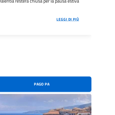
Valentia resterà chiusa per la pausa estiva
SI INFORMANO G
LEGGI DI PIÙ
PAGO PA